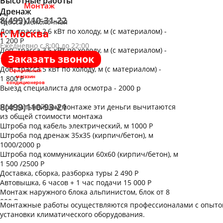
Высотные работы
Монтаж
Дренаж
8(499)110-31-22
Трасса межблочная
Доп. трасса 2,6 кВт по холоду, м (с материалом) -
г. Москва
1 200 Р
Ежедневно с 8:00 до 22:00
Доп. трасса 3,5 кВт по холоду, м (с материалом) -
Заказать звонок
1 600 Р
Доп. трасса 5 кВт по холоду, м (с материалом) -
Официльный
магазин
1 800 Р
кондиционеров
Выезд специалиста для осмотра - 2000 р
8(499)110-93-21
При дальнейшем монтаже эти деньги вычитаются
из общей стоимости монтажа
Штроба под кабель электрический, м 1000 Р
Штроба под дренаж 35х35 (кирпич/бетон), м
1000/2000 р
Штроба под коммуникации 60х60 (кирпич/бетон), м
1 500 /2500 Р
Доставка, сборка, разборка туры 2 490 Р
Автовышка, 6 часов + 1 час подачи 15 000 Р
Монтаж наружного блока альпинистом, блок от 8
000 Р
Монтажные работы осуществляются профессионалами с опытом 
Установка доп. трассы дренажа, м (с материалом)
установки климатического оборудования.
250 Р