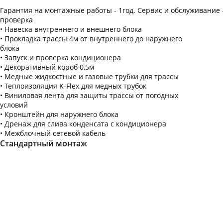
Установка обогрева дренажа, шт. (без
Гарантия на монтажные работы - 1год. Сервис и обслуживание
оборудования) 1000 Р
проверка
Установка помпы дренажной, шт. (без
Навеска внутреннего и внешнего блока
оборудования) 1 500 Р
Прокладка трассы 4м от внутреннего до наружнего
Установка сухого гидрозатвора, шт. (с
блока
оборудованием) 3 500 Р
Запуск и проверка кондиционера
* - подключение к канализационном стояку
Декоративный короб 0,5м
осуществляет сантехник ЖКХ или управляющая
Медные жидкостные и газовые трубки для трассы
компания
Теплоизоляция K-Flex для медных трубок
Виниловая лента для защиты трассы от погодных
условий
Кронштейн для наружнего блока
Дренаж для слива конденсата с кондиционера
Межблочный сетевой кабель
Стандартный монтаж